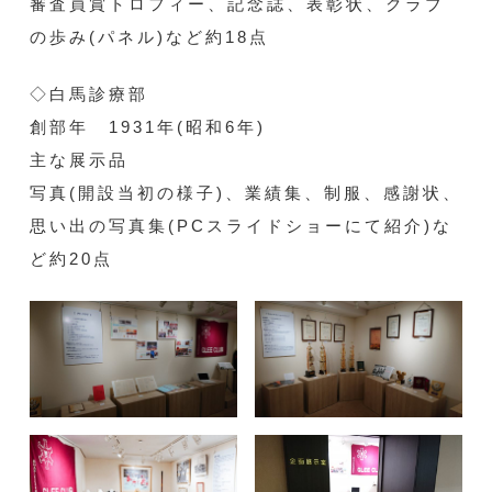
審査員賞トロフィー、記念誌、表彰状、クラブ
の歩み(パネル)など約18点
◇白馬診療部
創部年 1931年(昭和6年)
主な展示品
写真(開設当初の様子)、業績集、制服、感謝状、
思い出の写真集(PCスライドショーにて紹介)な
ど約20点